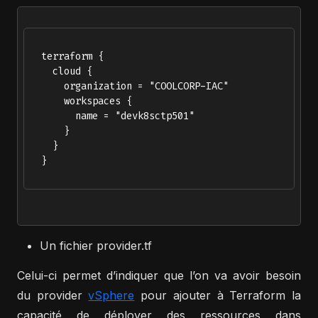
  terraform {

    cloud {

      organization = "COOLCORP-IAC"

      workspaces {

        name = "devk8sctp501"

      }

    }

  }

Un fichier provider.tf
Celui-ci permet d’indiquer que l’on va avoir besoin
du provider
vSphere
pour ajouter à Terraform la
capacité de déployer des ressources dans