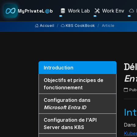
Work Lab
Work Env
MyPrivateL
@
b
Accueil
K8S CookBook
Article
Dé
Introduction
Ent
Objectifs et principes de
fonctionnement
Publ
Configuration dans
Microsoft Entra ID
In
Configuration de l'API
Dan
Server dans K8S
Kube