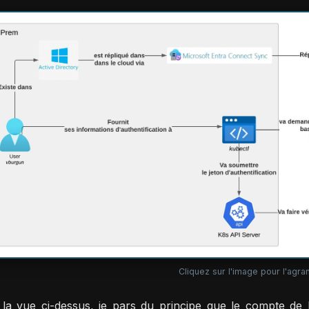
Cliquez sur l'image pour l'agran
la vue ci-dessus, je pars du principe que le compte de l