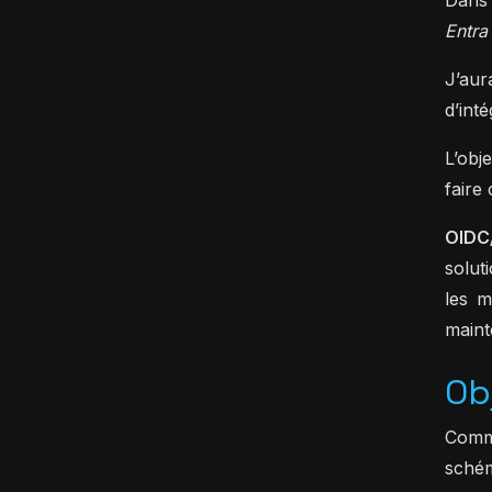
Entra
J’aur
d’int
L’obje
fair
OIDC
solut
les m
maint
Ob
Comme
schém