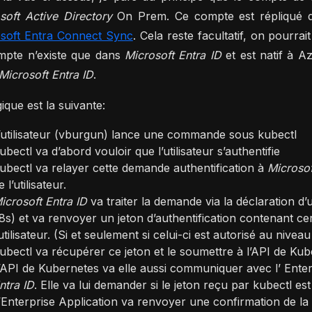
soft Active Directory
On Prem. Ce compte est répliqué
soft Entra Connect Sync
. Cela reste facultatif, on pourr
mpte n’existe que dans
Microsoft Entra ID
et est natif à A
Microsoft Entra ID
.
gique est la suivante:
’utilisateur (vburgun) lance une commande sous kubectl
ubectl va d’abord vouloir que l’utilisateur s’authentifie
ubectl va relayer cette demande authentification à
Microsof
e l’utilisateur.
icrosoft Entra ID
va traiter la demande via la déclaration d’
8s) et va renvoyer un jeton d’authentification contenant ce
’utilisateur. (Si et seulement si celui-ci est autorisé au nivea
ubectl va récupérer ce jeton et le soumettre à l’API de Kub
’API de Kubernetes va elle aussi communiquer avec l’ Ente
ntra ID
. Elle va lui demander si le jeton reçu par kubectl est
’Enterprise Application va renvoyer une confirmation de la val