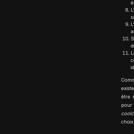
é
L
s
L
a
S
d
L
c
i
Comme
exist
être 
pour
coolc
choix