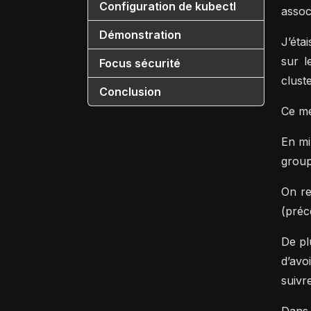
Configuration de kubectl
assoc
Démonstration
J’éta
sur l
Focus sécurité
clust
Conclusion
Ce mé
En mi
group
On re
(pré
De pl
d’avo
suivre
Dans 