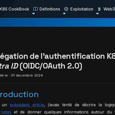
K8S CookBook
Définitions
Exploitation
Web3 
légation de l'authentification 
ra ID
(OIDC/OAuth 2.0)
ié le :
01 decembre 2024
troduction
s un
précédent article
, j’avais tenté de décrire la logiq
rnetes
et de donner quelques informations autour du f