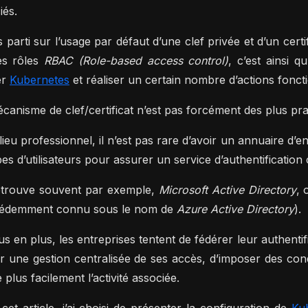
iés.
is parti sur l’usage par défaut d’une clef privée et d’un cer
es rôles
RBAC (Role-based access control)
, c’est ainsi 
er
Kubernetes
et réaliser un certain nombre d’actions fonct
canisme de clef/certificat n’est pas forcément des plus pra
lieu professionnel, il n’est pas rare d’avoir un annuaire d’
es d’utilisateurs pour assurer un service d’authentification 
trouve souvent par exemple,
Microsoft Active Directory
, 
cédemment connu sous le nom de
Azure Active Directory
).
us en plus, les entreprises tentent de fédérer leur authenti
ir une gestion centralisée de ses accès, d’imposer des condi
 plus facilement l’activité associée.
cet article, j’ai choisi de présenter la configuration de
Ku