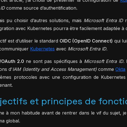
 ID
comme source d’authentification.
ais pu choisir d’autres solutions, mais
Microsoft Entra ID
r
égration avec Kubernetes pourra être facilement adaptée à d
ctif est d’utiliser le standard
OIDC (OpenID Connect)
qui lu
e communiquer
Kubernetes
avec
Microsoft Entra ID
.
/OAuth 2.0
ne sont pas spécifiques à
Microsoft Entra ID
.
ions d'
IAM (Identity and Access Management)
comme
Okta
êmes protocoles avec une configuration de Kubernetes
enant.
jectifs et principes de fonc
 à mon habitude avant de rentrer dans le vif du sujet, je v
a global.