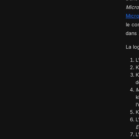
Micro
Micro
le co
dans
La lo
L
K
K
d
M
k
l
K
L
E
L